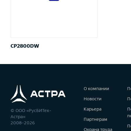
CP2800DW
О компании
П
Новости
П
Карьера
П
© ООО «РусБИТех-
п
Астра»
Партнерам
2008-2026
П
Охрана труда