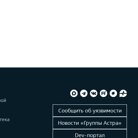
ной
и
Сообщить об уязвимости
тека
Новости «Группы Астра»
Dev-портал