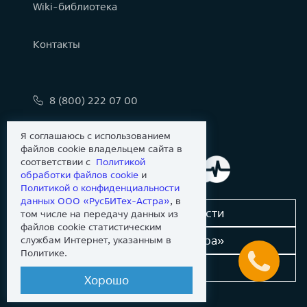
Wiki-библиотека
Контакты
8 (800) 222 07 00
info@astralinux.ru
Я соглашаюсь с использованием
файлов cookie владельцем сайта в
соответствии с
Политикой
обработки файлов сookie
и
Политикой о конфиденциальности
данных ООО «РусБИТех-Астра»
, в
Сообщить об уязвимости
том числе на передачу данных из
файлов cookie статистическим
Новости «Группы Астра»
службам Интернет, указанным в
Политике.
Dev-портал
Хорошо