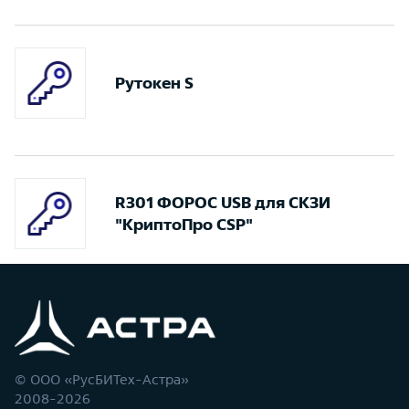
Рутокен S
R301 ФОРОС USB для СКЗИ
"КриптоПро CSP"
© ООО «РусБИТех-Астра»
2008-2026