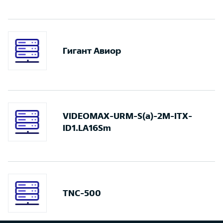
Гигант Авиор
VIDEOMAX-URM-S(a)-2M-ITX-
ID1.LA16Sm
TNC-500