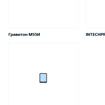
Гравитон М55И
INTECHPR