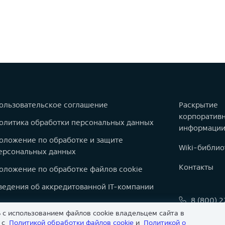
ользовательское соглашение
Раскрытие
корпоратив
олитика обработки персональных данных
информаци
оложение по обработке и защите
Wiki-библио
ерсональных данных
Контакты
оложение по обработке файлов cookie
ведения об аккредитованной IT-компании
8 (800) 
оварные знаки
 с использованием файлов cookie владельцем сайта в
info@astr
арта сайта
и с
Политикой обработки файлов сookie
и
Политикой о