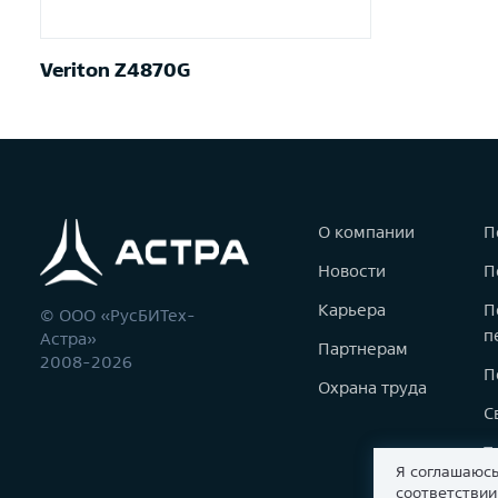
Veriton Z4870G
О компании
П
Новости
П
Карьера
П
© ООО «РусБИТех-
п
Астра»
Партнерам
2008-2026
П
Охрана труда
С
Т
Я соглашаюсь
К
соответстви