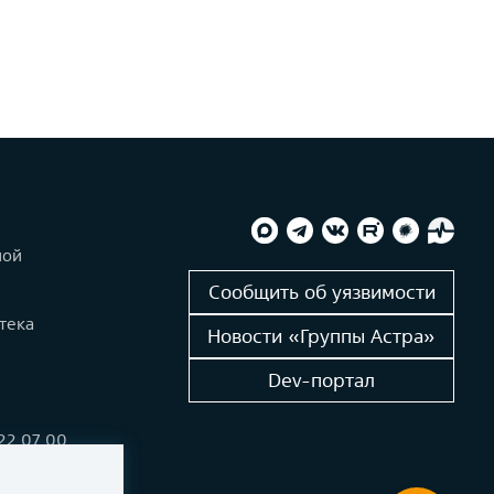
ной
и
Сообщить об уязвимости
тека
Новости «Группы Астра»
Dev-портал
222 07 00
alinux.ru