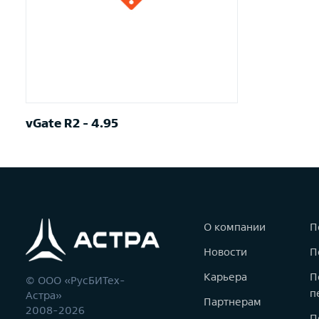
vGate R2 - 4.95
О компании
П
Новости
П
Карьера
П
© ООО «РусБИТех-
п
Астра»
Партнерам
2008-2026
П