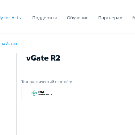
y for Astra
Поддержка
Обучение
Партнерам
ппа Астра
vGate R2
Технологический партнёр: