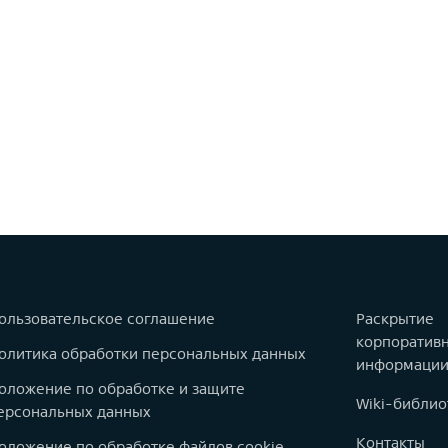
ользовательское соглашение
Раскрытие
корпоратив
олитика обработки персональных данных
информаци
оложение по обработке и защите
Wiki-библио
ерсональных данных
Контакты
оложение по обработке файлов cookie