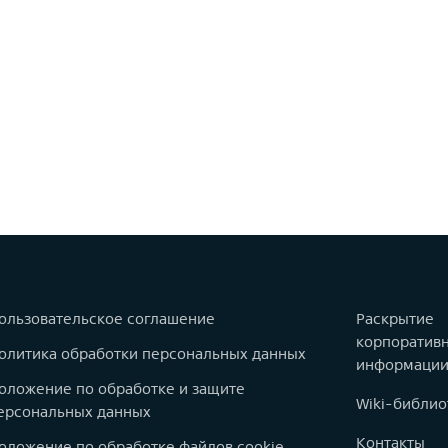
ользовательское соглашение
Раскрытие
корпоратив
олитика обработки персональных данных
информаци
оложение по обработке и защите
Wiki-библио
ерсональных данных
Контакты
оложение по обработке файлов cookie