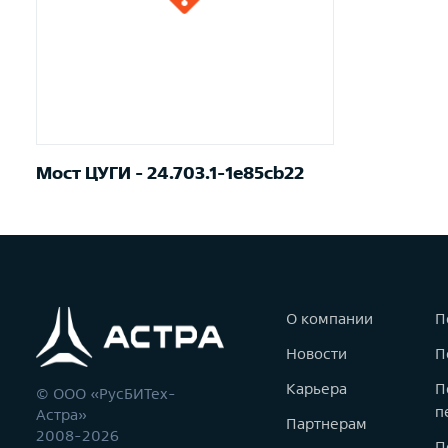
Мост ЦУГИ - 24.703.1-1e85cb22
О компании
П
Новости
П
Карьера
П
© ООО «РусБИТех-
п
Астра»
Партнерам
2008-2026
П