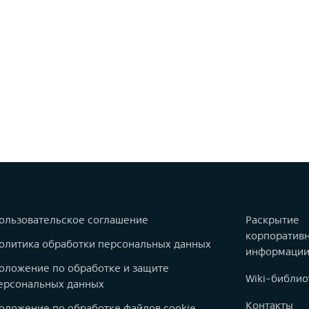
ользовательское соглашение
Раскрытие
корпоратив
олитика обработки персональных данных
информаци
оложение по обработке и защите
Wiki-библио
ерсональных данных
Контакты
оложение по обработке файлов cookie