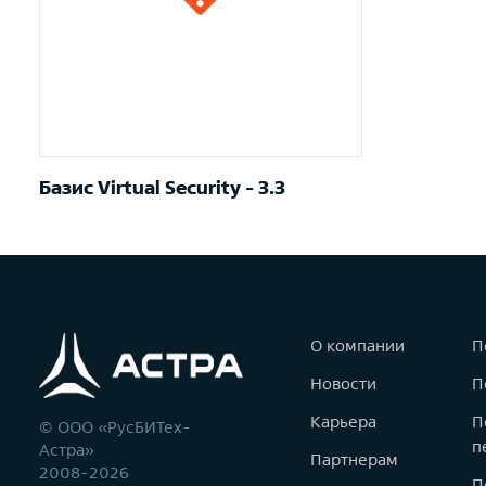
Базис Virtual Security - 3.3
О компании
П
Новости
П
Карьера
П
© ООО «РусБИТех-
п
Астра»
Партнерам
2008-2026
П