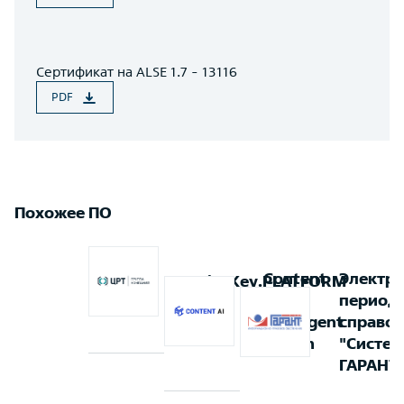
Сертификат на ALSE 1.7 - 13116
PDF
Похожее ПО
Content
Электр
VoiceKey.PLATFORM
AI
период
Intelligent
справо
Search
"Систем
ГАРАНТ