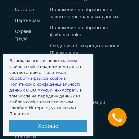
Карьера
Положение по обработке и
защите персональных данных
Партнерам
Положение по обработке
Охрана
файлов cookie
труда
Сведения об аккредитованной
IT-компании
Я соглашаюсь с использованием
Товарные знаки
файлов cookie владельцем сайта в
соответствии с
Политикой
Карта сайта
обработки файлов сookie
и
Политикой о конфиденциальности
Инвесторам
данных ООО «РусБИТех-Астра»
, в
том числе на передачу данных из
файлов cookie статистическим
Раскрытие корпоративной информации
службам Интернет, указанным в
Политике.
Wiki-библиотека
Хорошо
Контакты