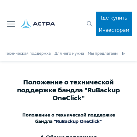
Где купить
Инвесторам
Техническая поддержка
Для чего нужна
Мы предлагаем
Типы те
Положение о технической
поддержке бандла "RuBackup
OneClick"
Положение о технической поддержке
бандла
"RuBackup OneClick"