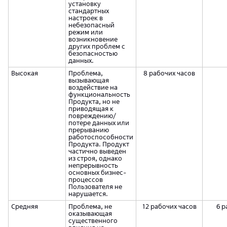
установку
стандартных
настроек в
небезопасный
режим или
возникновение
других проблем с
безопасностью
данных.
Высокая
Проблема,
8 рабочих часов
вызывающая
воздействие на
функциональность
Продукта, но не
приводящая к
повреждению/
потере данных или
прерыванию
работоспособности
Продукта. Продукт
частично выведен
из строя, однако
непрерывность
основных бизнес-
процессов
Пользователя не
нарушается.
Средняя
Проблема, не
12 рабочих часов
6 р
оказывающая
существенного