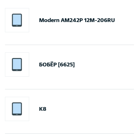
Modern AM242P 12M-206RU
БОБЁР [6625]
К8