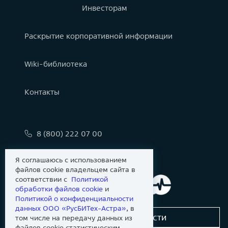
Инвесторам
Раскрытие корпоративной информации
Wiki-библиотека
Контакты
8 (800) 222 07 00
info@astralinux.ru
Я соглашаюсь с использованием
файлов cookie владельцем сайта в
соответствии с
Политикой
обработки файлов сookie
и
Политикой о конфиденциальности
данных ООО «РусБИТех-Астра»
, в
Сообщить об уязвимости
том числе на передачу данных из
файлов cookie статистическим