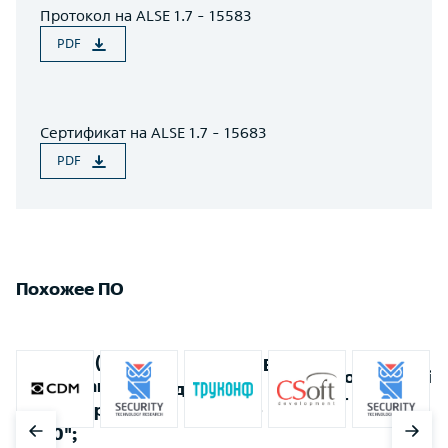
Протокол на ALSE 1.7 - 15583
PDF
Сертификат на ALSE 1.7 - 15683
PDF
Похожее ПО
ная
Mono (сборка
SETERE
TrueConf
SpotLig
компании
стент
Мирада
Photo
Server
Pro
"Лаборатория
Editor
50";