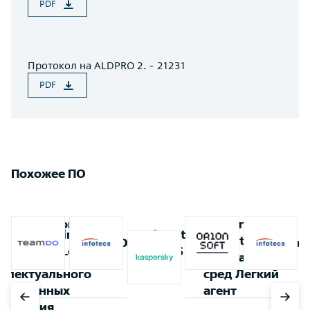
PDF
Протокол на ALDPRO 2. - 21231
PDF
Похожее ПО
ема потоковой
Kaspersky
Aladdin
ViPNet
дачи,
Security для
TeamDo
StarVau
SecurLogon
IDS HS
ботки и
виртуальных
ллектуального
сред Легкий
иза данных
агент
создания