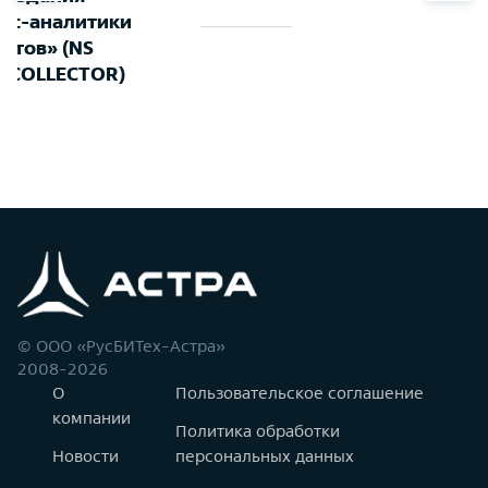
ес-аналитики
четов» (NS
 COLLECTOR)
© ООО «РусБИТех-Астра»
2008-2026
О
Пользовательское соглашение
компании
Политика обработки
Новости
персональных данных